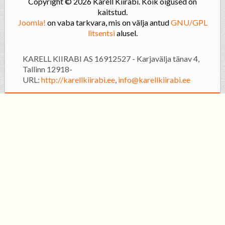
Copyright © 2026 Karell Kiirabi. Kõik õigused on
kaitstud.
Joomla!
on vaba tarkvara, mis on välja antud
GNU/GPL
litsentsi
alusel.
KARELL KIIRABI AS 16912527 - Karjavälja tänav 4,
Tallinn 12918-
URL:
http://karellkiirabi.ee
,
info@karellkiirabi.ee