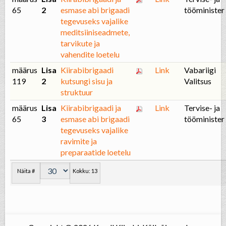
65
2
esmase abi brigaadi
tööminister
tegevuseks vajalike
meditsiiniseadmete,
tarvikute ja
vahendite loetelu
määrus
Lisa
Kiirabibrigaadi
Link
Vabariigi
119
2
kutsungi sisu ja
Valitsus
struktuur
määrus
Lisa
Kiirabibrigaadi ja
Link
Tervise- ja
65
3
esmase abi brigaadi
tööminister
tegevuseks vajalike
ravimite ja
preparaatide loetelu
Näita #
Kokku: 13