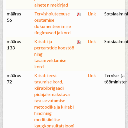
ainete nimekirjad
määrus
Tervishoiuteenuse
Link
Sotsiaalmini
56
osutamise
dokumenteerimise
tingimused ja kord
määrus
Kiirabi ja
Link
Sotsiaalmini
133
perearstide koostöö
ning
tasaarveldamise
kord
määrus
Kiirabi eest
Link
Tervise- ja
72
tasumise kord,
tööminister
kiirabibrigaadi
pidajale makstava
tasu arvutamise
metoodika ja kiirabi
hind ning
meditsiinilise
kaugkonsultatsiooni