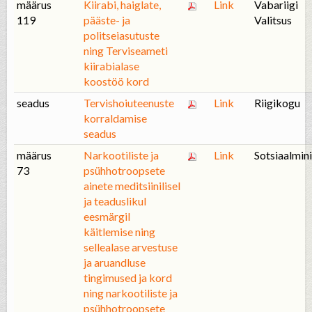
määrus
Kiirabi, haiglate,
Link
Vabariigi
119
pääste- ja
Valitsus
politseiasutuste
ning Terviseameti
kiirabialase
koostöö kord
seadus
Tervishoiuteenuste
Link
Riigikogu
korraldamise
seadus
määrus
Narkootiliste ja
Link
Sotsiaalmini
73
psühhotroopsete
ainete meditsiinilisel
ja teaduslikul
eesmärgil
käitlemise ning
sellealase arvestuse
ja aruandluse
tingimused ja kord
ning narkootiliste ja
psühhotroopsete