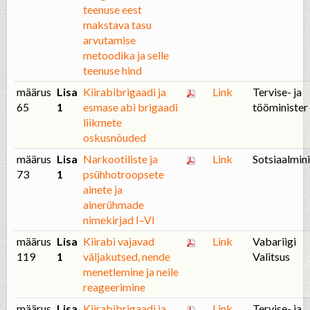
teenuse eest
makstava tasu
arvutamise
metoodika ja selle
teenuse hind
määrus
Lisa
Kiirabibrigaadi ja
Link
Tervise- ja
65
1
esmase abi brigaadi
tööminister
liikmete
oskusnõuded
määrus
Lisa
Narkootiliste ja
Link
Sotsiaalmini
73
1
psühhotroopsete
ainete ja
ainerühmade
nimekirjad I–VI
määrus
Lisa
Kiirabi vajavad
Link
Vabariigi
119
1
väljakutsed, nende
Valitsus
menetlemine ja neile
reageerimine
määrus
Lisa
Kiirabibrigaadi ja
Link
Tervise- ja