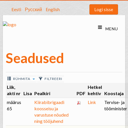
Eesti
Русский
English
Logi sisse
Seadused
RÜHMITA
FILTREERI
Liik,
Hetkel
akti nr
Lisa
Pealkiri
PDF
kehtiv
Koostaja
määrus
Kiirabibrigaadi
Link
Tervise- ja
65
koosseisu ja
tööminister
varustuse nõuded
ning tööjuhend